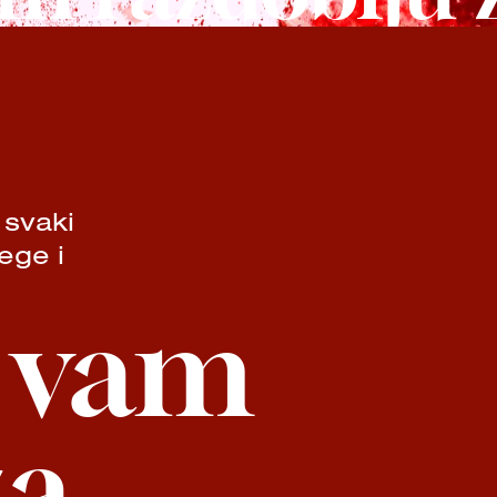
 svaki
ege i
o vam
za