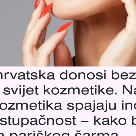
 hrvatska donosi be
u svijet kozmetike. 
ozmetika spajaju in
ristupačnost – kako 
m pariškog šarma.