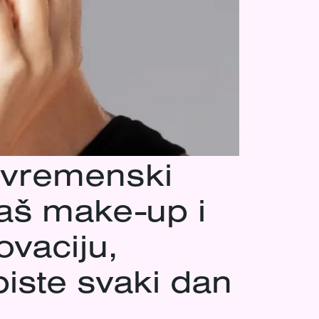
zvremenski
Naš make-up i
ovaciju,
biste svaki dan