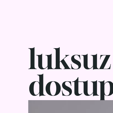
Pierre Cardin Hrvatska
luksuz 
dostu