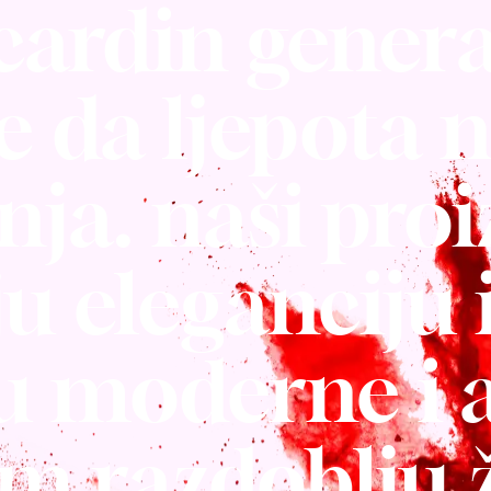
 cardin gener
e da ljepota 
nja. naši pro
u eleganciju i
ju moderne i 
m razdoblju ž