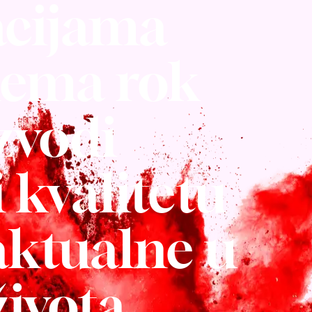
acijama
nema rok
izvodi
 kvalitetu
aktualne u
ivota.