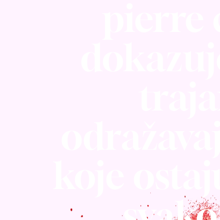
pierre
dokazuj
traja
odražavaj
koje osta
svako